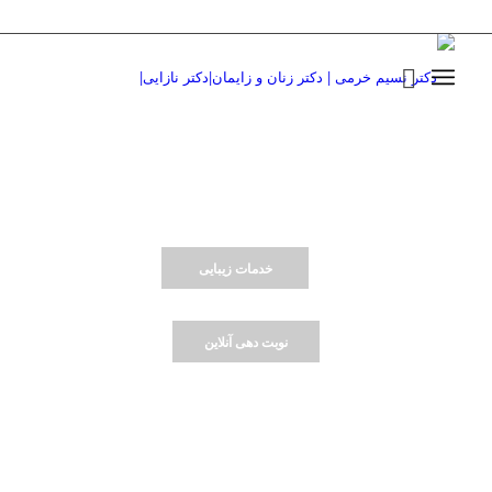
دکـتـر نـسـیـم خـرمـی
مـتـخـصـص زنـان، زایـمـان و نـازایـی
دارای بورد تخصصی از دانشگاه تهران
خدمات زیبایی
نوبت دهی آنلاین
3
2
1