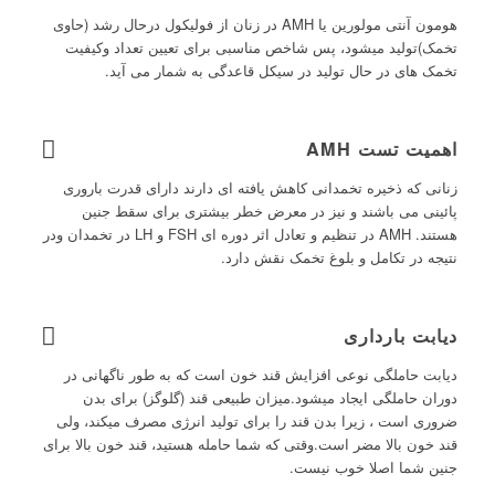
هومون آنتی مولورین یا AMH در زنان از فولیکول درحال رشد (حاوی
تخمک)تولید میشود، پس شاخص مناسبی برای تعیین تعداد وکیفیت
تخمک های در حال تولید در سیکل قاعدگی به شمار می آید.
اهمیت تست AMH
زنانی که ذخیره تخمدانی کاهش یافته ای دارند دارای قدرت باروری
پائینی می باشند و نیز در معرض خطر بیشتری برای سقط جنین
هستند. AMH در تنظیم و تعادل اثر دوره ای FSH و LH در تخمدان ودر
نتیجه در تکامل و بلوغ تخمک نقش دارد.
دیابت بارداری
دیابت حاملگی نوعی افزایش قند خون است که به طور ناگهانی در
دوران حاملگی ایجاد میشود.میزان طبیعی قند (گلوگز) برای بدن
ضروری است ، زیرا بدن قند را برای تولید انرژی مصرف میکند، ولی
قند خون بالا مضر است.وقتی که شما حامله هستید، قند خون بالا برای
جنین شما اصلا خوب نیست.