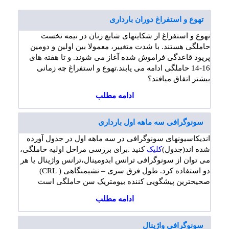
تهوع و استفراغ دوران بارداری
تهوع و استفراغ از شکایتهای شایع زنان در نیمه نخست
حاملگی هستند. با شدت متغییر، معمولا بین اولین و دومین
پریود قاعدگی فراموش شده آغاز می شوند. و تا هفته های
16-14 حاملگی ادامه می یابند.تهوع و استفراغ چه زمانی
بیشتر اتفاق میافتد؟
ادامه مطلب
سونوگرافی سه ماهه اول بارداری
اندیکاسیونهای سونوگرافی در سه ماهه اول در جدول آورده
شده اند(جدول)
کلیک
کنید .برای بررسی مراحل اولیه حاملگی،
می توان از سونوگرافی ترانس ابدومینال،ترانس واژینال یا هر
دو استفاده کرد. طول فرق سری – نشیمنگاهی ( CRL)
صحیحترین پیشگویی کننده بیومتریک سن حاملگی است
ادامه مطلب
سونوگرافی واژینال