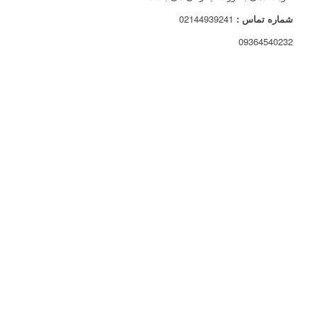
شماره تماس :
02144939241
09364540232