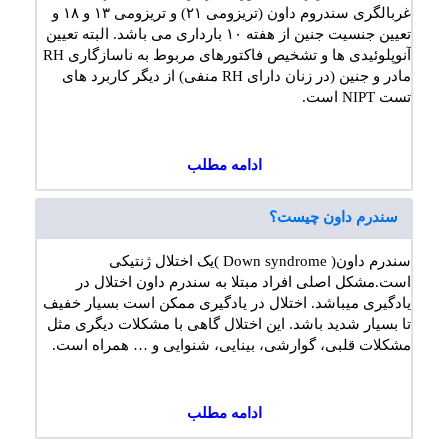
غربالگری سندروم داون (تریزومی ۲۱) و تریزومی ۱۳ و ۱۸ و
تعیین جنسیت جنین از هفته ۱۰ بارداری می باشد. البته تعیین
آنوپلوئیدی ها و تشخیص فاکتورهای مربوط به ناسازگاری RH
مادر و جنین (در زنان دارای RH منفی) از دیگر کاربرد های
تست NIPT است.
ادامه مطلب
سندرم داون چیست؟
سندرم داون( Down syndrome )یک اختلال ژنتیکی
است.مشکل اصلی افراد مبتلا به سندرم داون اختلال در
یادگیری میباشد. اختلال در یادگیری ممکن است بسیار خفیف
تا بسیار شدید باشد. این اختلال گاهی با مشکلات دیگری مثل
مشکلات قلبی، گوارشی، بینایی، شنوایی و … همراه است.
ادامه مطلب